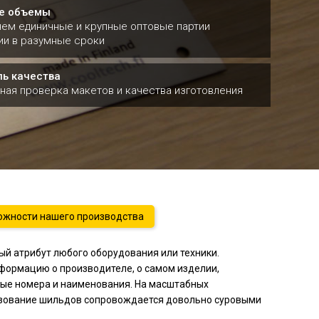
е объемы
ем единичные и крупные оптовые партии
ии в разумные сроки
ль качества
ная проверка макетов и качества изготовления
жности нашего производства
, гравировка на
й стали
й атрибут любого оборудования или техники.
формацию о производителе, о самом изделии,
ые номера и наименования. На масштабных
зование шильдов сопровождается довольно суровыми