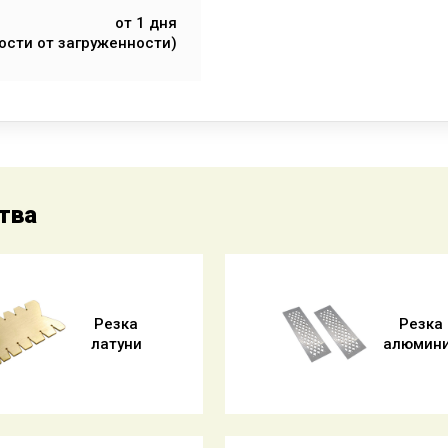
от 1 дня
ости от загруженности)
тва
Резка
Резка
латуни
алюмин