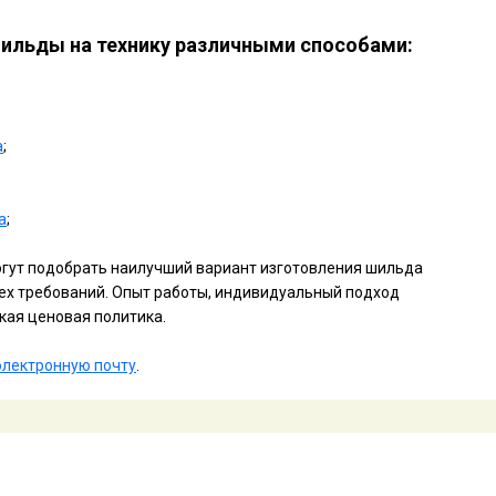
ильды на технику различными способами:
а
;
а
;
ут подобрать наилучший вариант изготовления шильда
всех требований. Опыт работы, индивидуальный подход
бкая ценовая политика.
электронную почту
.