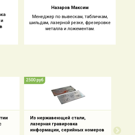
Назаров Максим
вка
Менеджер по вывескам, табличкам,
 и
шильдам, лазерной резке, фрезеровке
в
металла и ложементам.
2500 руб
2000 руб
ртии
Из нержавеющей стали,
На те
с
лазерная гравировка
с инф
информации, серийных номеров
и тех