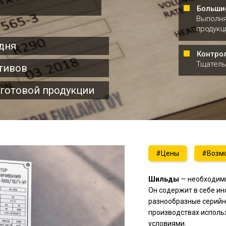
Больши
Выполня
продукц
дня
Контро
Тщатель
тивов
 готовой продукции
#Цены
#Возмо
Шильдик автофургон
нержавеюще
Шильды
— необходимы
Он содержит в себе ин
разнообразные серийн
производствах исполь
условиями.