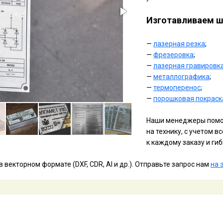
Изготавливаем ш
—
лазерная резка
;
—
фрезеровка
;
—
лазерная гравировк
—
металлографика
;
—
термоперенос
;
—
порошковая покраск
Наши менеджеры помог
на технику, с учетом 
к каждому заказу и ги
векторном формате (DXF, CDR, AI и др.). Отправьте запрос нам
на 