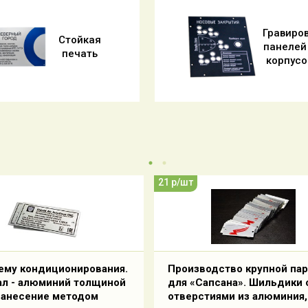
Гравиро
Стойкая
панелей
печать
корпусо
21 р/шт
ему кондиционирования.
Производство крупной па
ал - алюминий толщиной
для «Сапсана». Шильдики 
нанесение методом
отверстиями из алюминия,