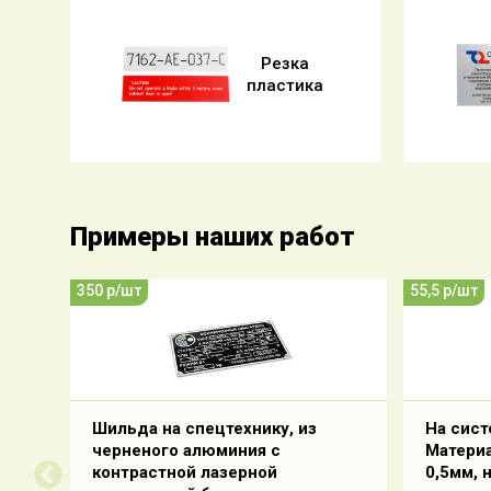
Резка
пластика
Примеры наших работ
350 р/шт
55,5 р/шт
фта
Шильда на спецтехнику, из
На сист
теле
черненого алюминия с
Матери
ах
контрастной лазерной
0,5мм, 