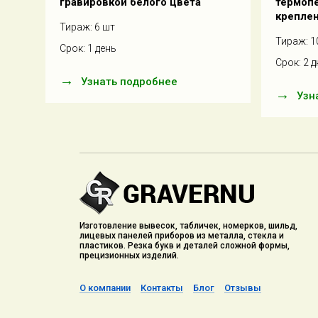
гравировкой белого цвета
термопе
крепле
Тираж: 6 шт
Тираж: 1
Срок: 1 день
Срок: 2 д
Узнать подробнее
Узн
Изготовление вывесок, табличек, номерков, шильд,
лицевых панелей приборов из металла, стекла и
пластиков. Резка букв и деталей сложной формы,
прецизионных изделий.
О компании
Контакты
Блог
Отзывы