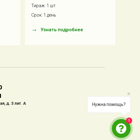
лифта
Тираж: 1 шт
клейк
Срок: 1 день
Тираж:
Срок: 
Узнать подробнее
У
0
1
я, д. 3 лит. А
Нужна помощь?
1