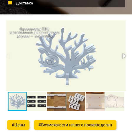
Доставка
Фрезеровка ПВХ:
изготовление декоративного
дерева — ключницы
#Цены
#Возможности нашего производства