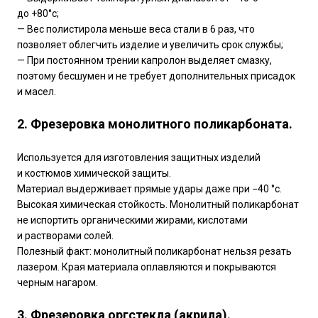
до +80°с;
— Вес полистирола меньше веса стали в 6 раз, что
позволяет облегчить изделие и увеличить срок службы;
— При постоянном трении капролон выделяет смазку,
поэтому бесшумен и не требует дополнительных присадок
и масел.
2. Фрезеровка монолитного поликарбоната.
Используется для изготовления защитных изделий
и костюмов химической защиты.
Материал выдерживает прямые удары даже при −40 °с.
Высокая химическая стойкость. Монолитный поликарбонат
не испортить органическими жирами, кислотами
и растворами солей.
Полезный факт: монолитный поликарбонат нельзя резать
лазером. Края материала оплавляются и покрываются
черным нагаром.
3. Фрезеровка оргстекла (акрила).