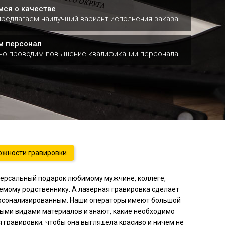
мся о качестве
предлагаем наилучший вариант исполнения заказа
м персонал
но проводим повышение квалификации персонала
жности гравировки
вка на лезвии
а
версальный подарок любимому мужчине, коллеге,
емому родственнику. А лазерная гравировка сделает
ерсонализированным. Наши операторы имеют большой
ными видами материалов и знают, какие необходимо
гравировки, чтобы она выглядела красиво и ничем не