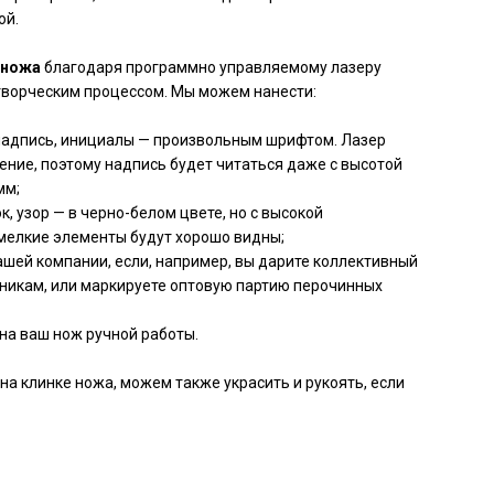
ой.
 ножа
благодаря программно управляемому лазеру
творческим процессом. Мы можем нанести:
 надпись, инициалы — произвольным шрифтом. Лазер
ние, поэтому надпись будет читаться даже с высотой
мм;
, узор — в черно-белом цвете, но с высокой
мелкие элементы будут хорошо видны;
ашей компании, если, например, вы дарите коллективный
никам, или маркируете оптовую партию перочинных
на ваш нож ручной работы.
на клинке ножа, можем также украсить и рукоять, если