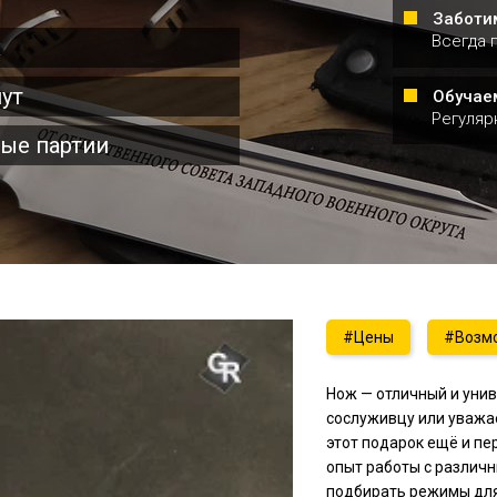
Заботи
Всегда 
х
нут
Обучае
Регуляр
вые партии
#Цены
#Возмо
Лазерная гравиро
нож
Нож — отличный и уни
сослуживцу или уважа
этот подарок ещё и п
опыт работы с различ
подбирать режимы для 