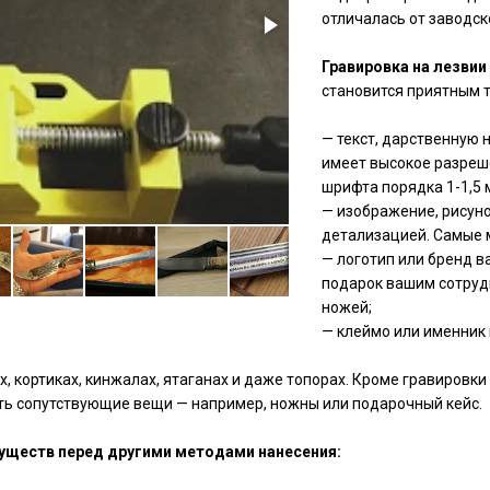
отличалась от заводск
Гравировка на лезвии
становится приятным 
— текст, дарственную
имеет высокое разреше
шрифта порядка 1-1,5 
— изображение, рисунок
детализацией. Самые 
— логотип или бренд в
подарок вашим сотруд
ножей;
— клеймо или именник 
 кортиках, кинжалах, ятаганах и даже топорах. Кроме гравировки 
ать сопутствующие вещи — например, ножны или подарочный кейс.
уществ перед другими методами нанесения: